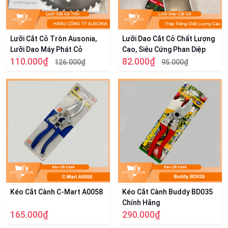
Lưỡi Cắt Cỏ Tròn Ausonia,
Lưỡi Dao Cắt Cỏ Chất Lượng
Lưỡi Dao Máy Phát Cỏ
Cao, Siêu Cứng Phan Diệp
110.000₫
82.000₫
126.000₫
95.000₫
Kéo Cắt Cành C-Mart A0058
Kéo Cắt Cành Buddy BD035
Chính Hãng
165.000₫
290.000₫