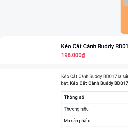
Item
Kéo Cắt Cành Buddy BD01
1
of
198.000₫
7
Kéo Cắt Cành Buddy BD017 là sản
bật.
Kéo Cắt Cành Buddy BD017
Thông số
Thương hiệu
Mã sản phẩm