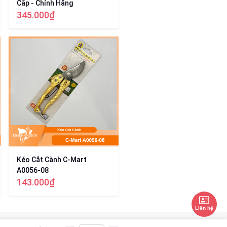
Cấp - Chính Hãng
345.000₫
Kéo Cắt Cành C-Mart
A0056-08
143.000₫
Liên hệ