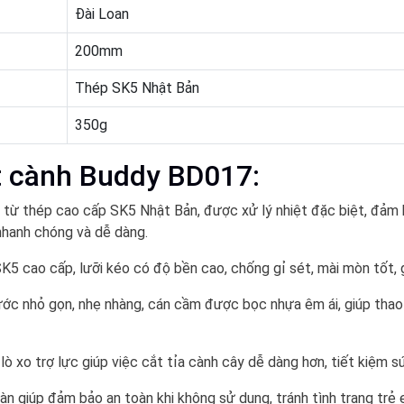
Đài Loan
200mm
Thép SK5 Nhật Bản
350g
t cành Buddy BD017:
 từ thép cao cấp SK5 Nhật Bản, được xử lý nhiệt đặc biệt, đảm
 nhanh chóng và dễ dàng.
K5 cao cấp, lưỡi kéo có độ bền cao, chống gỉ sét, mài mòn tốt, g
ớc nhỏ gọn, nhẹ nhàng, cán cầm được bọc nhựa êm ái, giúp thao t
lò xo trợ lực giúp việc cắt tỉa cành cây dễ dàng hơn, tiết kiệm 
àn giúp đảm bảo an toàn khi không sử dụng, tránh tình trạng trẻ 