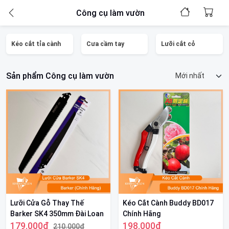
Công cụ làm vườn
Kéo cắt tỉa cành
Cưa cầm tay
Lưỡi cắt cỏ
Sản phẩm Công cụ làm vườn
Lưỡi Cửa Gỗ Thay Thế
Kéo Cắt Cành Buddy BD017
Barker SK4 350mm Đài Loan
Chính Hãng
- Chính Hãng
179.000₫
198.000₫
210.000₫