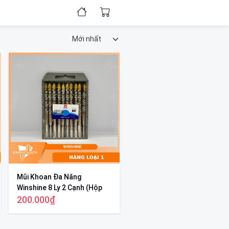
Mũi Khoan Đa Năng
Winshine 8 Ly 2 Cạnh (Hộp
10 mũi)
200.000₫