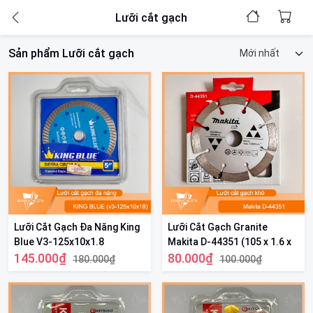
Lưỡi cắt gạch
Sản phẩm Lưỡi cắt gạch
Lưỡi Cắt Gạch Đa Năng King
Lưỡi Cắt Gạch Granite
Blue V3-125x10x1.8
Makita D-44351 (105 x 1.6 x
145.000₫
20mm) - Chính Hãng
80.000₫
180.000₫
100.000₫