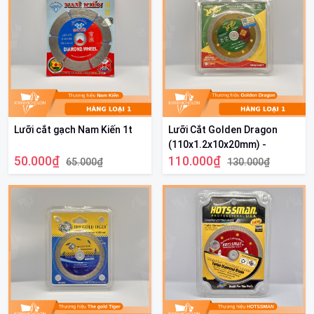
Lưỡi cắt gạch Nam Kiến 1t
Lưỡi Cắt Golden Dragon
(110x1.2x10x20mm) -
50.000₫
Chuyên Cắt Gạch, Đá, Bê
110.000₫
65.000₫
130.000₫
Tông