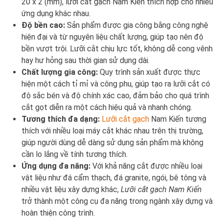
20 x 2 (mm), lưỡi cắt gạch Nam Kiến thích hợp cho nhiều
ứng dụng khác nhau.
Độ bền cao:
Sản phẩm được gia công bằng công nghệ
hiện đại và từ nguyên liệu chất lượng, giúp tạo nên độ
bền vượt trội. Lưỡi cắt chịu lực tốt, không dễ cong vênh
hay hư hỏng sau thời gian sử dụng dài.
Chất lượng gia công:
Quy trình sản xuất được thực
hiện một cách tỉ mỉ và công phu, giúp tạo ra lưỡi cắt có
độ sắc bén và độ chính xác cao, đảm bảo cho quá trình
cắt gọt diễn ra một cách hiệu quả và nhanh chóng.
Tương thích đa dạng:
Lưỡi cắt gạch
Nam Kiến tương
thích với nhiều loại máy cắt khác nhau trên thị trường,
giúp người dùng dễ dàng sử dụng sản phẩm mà không
cần lo lắng về tính tương thích.
Ứng dụng đa năng:
Với khả năng cắt được nhiều loại
vật liệu như đá cẩm thạch, đá granite, ngói, bê tông và
nhiều vật liệu xây dựng khác,
Lưỡi cắt gạch Nam Kiến
trở thành một công cụ đa năng trong ngành xây dựng và
hoàn thiện công trình.