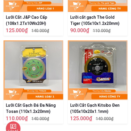
Lưỡi Cắt J&P Cao Cấp
Lưỡi cắt gạch The Gold
(108x1.2Tx10Wx20H)
Tiger (105x10x1.2x20mm)
125.000₫
90.000₫
140.000₫
110.000₫
Lưỡi Cắt Gạch Đá Đa Năng
Lưỡi Cắt Gạch Kitsibo Đen
Tosan (110x1.2x20mm)
(105x10x20x1.1mm)
110.000₫
125.000₫
140.000₫
140.000₫
Liên hệ