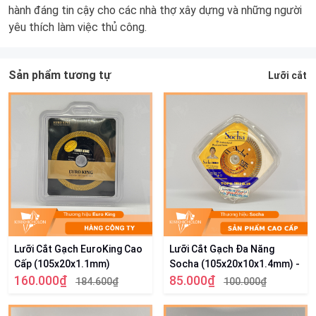
hành đáng tin cậy cho các nhà thợ xây dựng và những người
yêu thích làm việc thủ công.
Sản phẩm tương tự
Lưỡi cắt
Lưỡi Cắt Gạch EuroKing Cao
Lưỡi Cắt Gạch Đa Năng
Cấp (105x20x1.1mm)
Socha (105x20x10x1.4mm) -
160.000₫
Chính Hãng
85.000₫
184.600₫
100.000₫