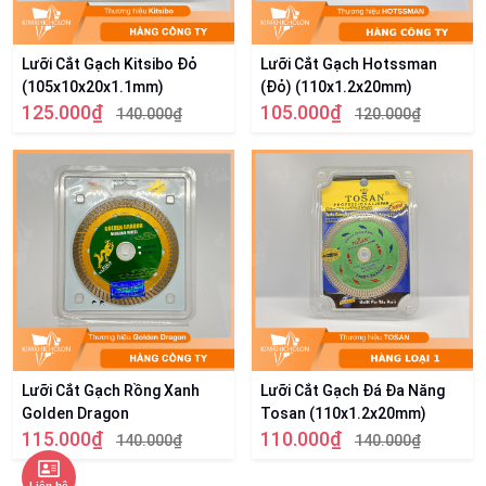
Lưỡi Cắt Gạch Kitsibo Đỏ
Lưỡi Cắt Gạch Hotssman
(105x10x20x1.1mm)
(Đỏ) (110x1.2x20mm)
125.000₫
105.000₫
140.000₫
120.000₫
Lưỡi Cắt Gạch Rồng Xanh
Lưỡi Cắt Gạch Đá Đa Năng
Golden Dragon
Tosan (110x1.2x20mm)
115.000₫
110.000₫
140.000₫
140.000₫
Liên hệ