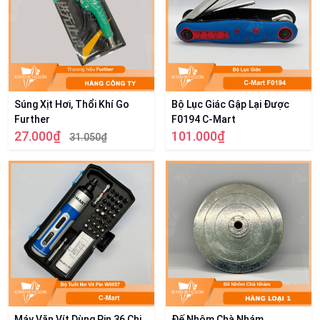
Súng Xịt Hơi, Thổi Khí Go
Bộ Lục Giác Gập Lại Được
Further
F0194 C-Mart
27.000₫
101.000₫
31.050₫
Máy Vặn Vít Dùng Pin 36 Chi
Đế Nhôm Chà Nhám