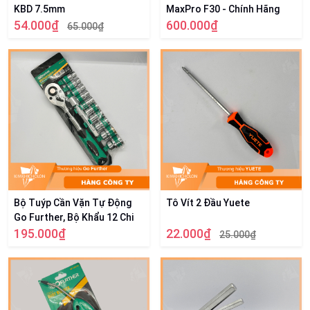
KBD 7.5mm
MaxPro F30 - Chính Hãng
54.000₫
600.000₫
65.000₫
Bộ Tuýp Cần Vặn Tự Động
Tô Vít 2 Đầu Yuete
Go Further, Bộ Khẩu 12 Chi
Tiết
195.000₫
22.000₫
25.000₫