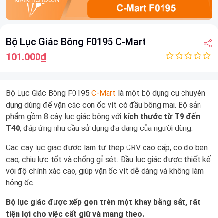
Item
Bộ Lục Giác Bông F0195 C-Mart
1
of
101.000₫
5
Bộ Lục Giác Bông F0195
C-Mart
là một bộ dụng cụ chuyên
dụng dùng để vặn các con ốc vít có đầu bông mai. Bộ sản
phẩm gồm 8 cây lục giác bông với
kích thước từ T9 đến
T40
, đáp ứng nhu cầu sử dụng đa dạng của người dùng.
Các cây lục giác được làm từ thép CRV cao cấp, có độ bền
cao, chịu lực tốt và chống gỉ sét. Đầu lục giác được thiết kế
với độ chính xác cao, giúp vặn ốc vít dễ dàng và không làm
hỏng ốc.
Bộ lục giác được xếp gọn trên một khay bằng sắt, rất
tiện lợi cho việc cất giữ và mang theo.