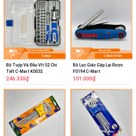
Bộ Tuýp Và Đầu Vít 52 Chi
Bộ Lục Giác Gập Lại Được
Tiết C-Mart K0032
F0194 C-Mart
246.330₫
101.000₫