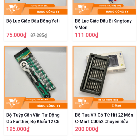
Bộ Lục Giác Đầu Bông Yeti
Bộ Lục Giác Đầu Bi Kingtony
9 Món
75.000₫
111.000₫
87.285₫
Bộ Tuýp Cần Vặn Tự Động
Bộ Tua Vít Có Từ Hít 22 Món
Go Further, Bộ Khẩu 12 Chi
C-Mart C0052 Chuyên Sửa
Tiết
195.000₫
Điện Thoại, Thiết Bị Điện Tử
200.000₫