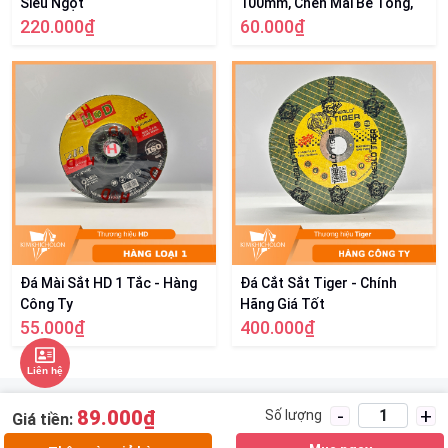
Siêu Ngọt
100mm, Chén Mài Bê Tông,
220.000₫
Đá, Gạch Cao Cấp
60.000₫
Đá Mài Sắt HD 1 Tắc - Hàng
Đá Cắt Sắt Tiger - Chính
Công Ty
Hãng Giá Tốt
55.000₫
400.000₫
Liên hệ
-
+
89.000₫
Số lượng
Giá tiền: