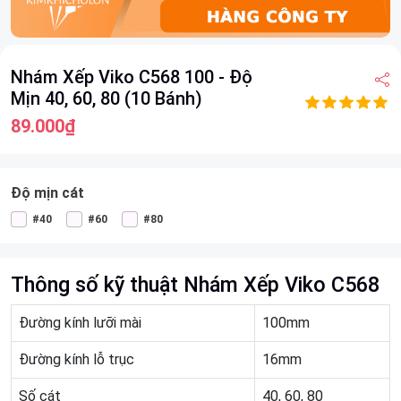
Item
Nhám Xếp Viko C568 100 - Độ
1
Mịn 40, 60, 80 (10 Bánh)
of
7
89.000₫
Độ mịn cát
#40
#60
#80
Thông số kỹ thuật Nhám Xếp Viko C568
Đường kính lưỡi mài
100mm
Đường kính lỗ trục
16mm
Số cát
40, 60, 80