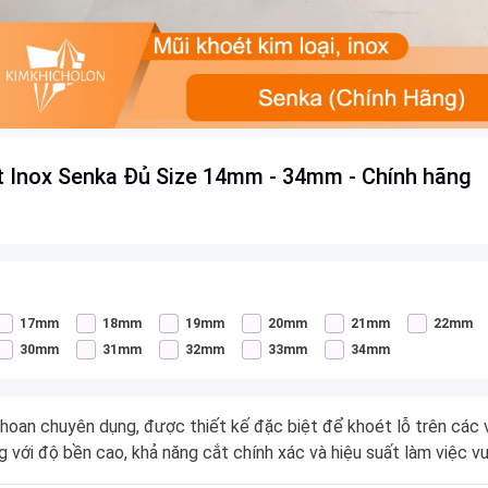
t Inox Senka Đủ Size 14mm - 34mm - Chính hãng
17mm
18mm
19mm
20mm
21mm
22mm
30mm
31mm
32mm
33mm
34mm
hoan chuyên dụng, được thiết kế đặc biệt để khoét lỗ trên các vậ
ng với độ bền cao, khả năng cắt chính xác và hiệu suất làm việc vư