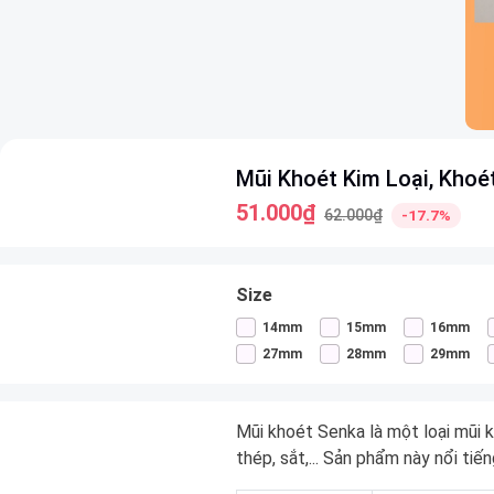
Item
Mũi Khoét Kim Loại, Khoé
1
of
51.000₫
62.000₫
-17.7%
21
Size
14mm
15mm
16mm
27mm
28mm
29mm
Mũi khoét Senka là một loại mũi k
thép, sắt,... Sản phẩm này nổi tiế